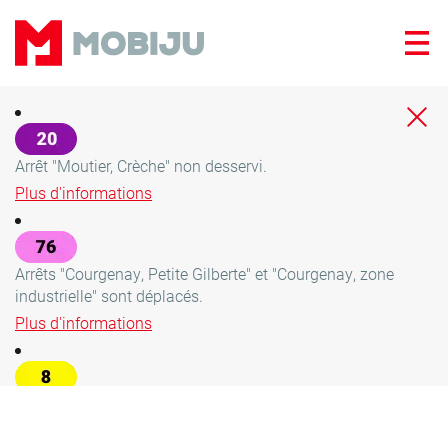
Panneau de gestion des cookies
I
N
Arrêt "Moutier, Crèche" non desservi.
Plus d'informations
F
O
Arrêts "Courgenay, Petite Gilberte" et "Courgenay, zone
T
industrielle" sont déplacés.
Plus d'informations
R
A
Arrêt "Develier, Le Cerf" déplacé jusqu'au 30.10.2026.
F
Plus d'informations