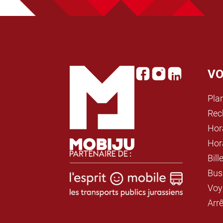
VO
Pla
Rec
Hor
Hor
Bil
Bus
Voy
Arr