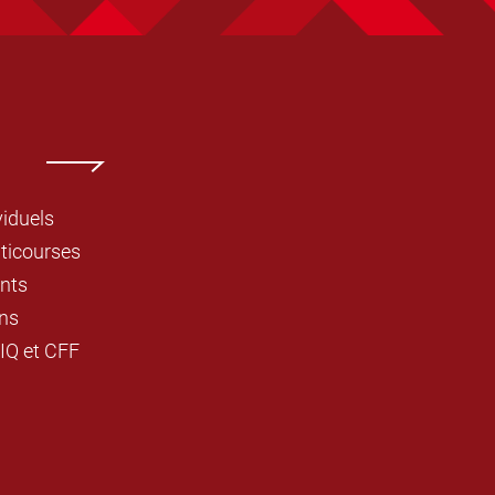
viduels
ticourses
nts
ns
IQ et CFF