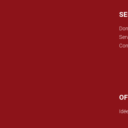
SE
Don
Ser
Cont
OF
Idé